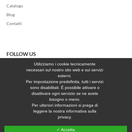
Catalogo
Blog
Contatti
FOLLOW US
Utilizziamo i cookie tecnicamente
necessari sul nostro sito web e sui servizi
esterni.
Per impostazione predefinita, tutti i servizi
sono disabilitati. È possibile attivare o
RICHIEDI INFORMAZIONI
disattivare ogni servizio se ne avete
bisogno o meno.
CONTATTACI
Per ulteriori informazioni si prega di
leggere la nostra informativa sulla
privacy.
© Spinelli di DRS Industria Mobili S.r.l. | P.IVA 03296020120 | Sito
web realizzato e ottimizzato da PRISMI S.p.A. |
Privacy
|
Cookies
|
✓ Accetta