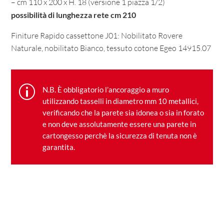
– cm 110 x 200 x H. 18 (versione 1 piazza 1/2)
possibilità di lunghezza rete cm 210
Finiture Rapido cassettone J01: Nobilitato Rovere
Naturale, nobilitato Bianco, tessuto
cotone Egeo 14915.07
p
N.B. È obbligatorio l’ancoraggio a muro
utilizzando tasselli in diametro mm 10 metallici,
verificando che la parete sia idonea o sia in forato
e non deve assolutamente essere una parete in
cartongesso perchè la sicurezza di tenuta non è
garantita.